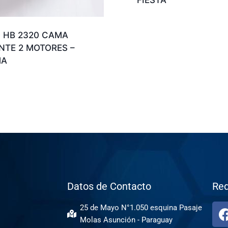
 HB 2320 CAMA
NTE 2 MOTORES –
MA
Datos de Contacto
Red
25 de Mayo N°1.050 esquina Pasaje
Molas Asunción - Paraguay