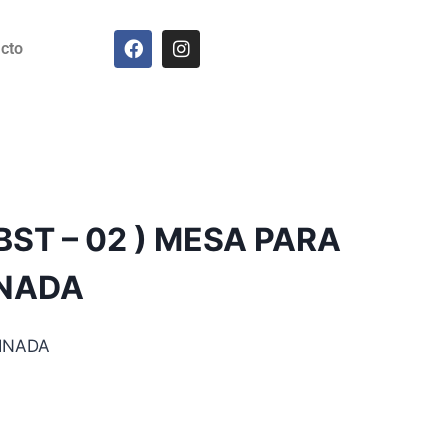
cto
BST – 02 ) MESA PARA
NADA
INADA